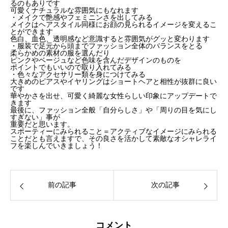
るのもありです
可愛くナチュラルな雰囲気にもなれます
・メイクで艶感やフェミニンさを出してみる
メイクはヘアスタイル同様にお顔の見られるイメージを変えるこ
とができます
色白、血色、透明感など意識すると雰囲気がグッと変わります
・服装で足元から頭までファッション全体のバランスをとる
柔らかめの素材の服を選んだり
ピンクやベージュなど色味を含んだデザインのものを
ポイントでもいいので取り入れてみる
・色々なアクセサリー類を身につけてみる
大きめのピアスやイヤリングはショートヘアと相性が抜群に良い
です
華やかさを出せ、可愛く綺麗な女性らしい印象にアップデートで
きます
最後に、ファッション全般「自分らしさ」や「周りの目を気にし
すぎない」事が
重要だと思います。
スポーティーにみられること＝アクティブなイメージにみられる
ことだとも言えますで、その良さを活かして素敵なオシャレライ
フを楽しんでいきましょう！
前の記事
次の記事
コメント