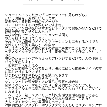
ショートヘアってだけで「スポーティーに見られがち」
というお悩み、お察しいたします。
髪型からくる世間一般のイメージを
コントロールするのは難しいですよね。
ただデザイン面や扱いやすさなどトータルで髪型が好きなだけで
運動神経が良さそうにみられて
学校や社内でのレクリエーションの場面で
やたら頼りにされてしまう。。。。
それでも別の部分でメイクやファッションを工夫するだけでも
女性らしい可愛く柔らかい印象や
フェミニンな大人綺麗め女子の雰囲気を出すこともできます。
ヘアスタイルをアレンジしたり、部分的に長さを伸ばしたりして
みる
現状のショートヘアをちょっとアレンジするだけで、人の印象は
パっと変わります。
・前髪に工夫を加える
なかった前髪をつくってみたり、長めに残した前髪をサイドの方
に流したりするだけでも
顔まわりに動きやわらかさを演出できます
・パーマで丸みのでる動きをつける
ツンツンとした髪が硬く太い直毛な髪質の場合は
全体にゆるくパーマをかけたり、部分的にかけるだけでも
ヘアスタイル全体に空気感が出て、軽くふんわりとしたデザイン
にみえます
・ヘアセット剤、スタイリング剤で質感や量感を操作してみる
ヘアオイルやヘアクリームで軽く濡れた質感にしてみると
大人っぽくセクシーな雰囲気を出せます
対象的にはヘアスプレーやワックスでふんわりとスタイリングす