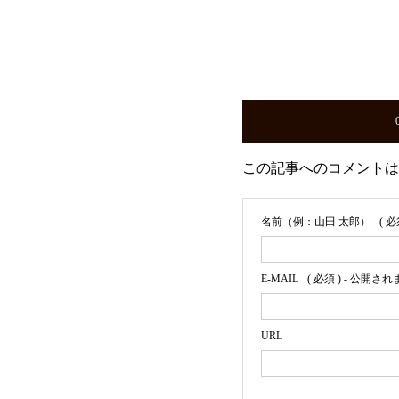
この記事へのコメントは
名前（例：山田 太郎）
( 必
E-MAIL
( 必須 ) - 公開され
URL