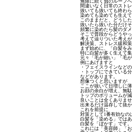
無限に続く負のループへ
間違いなく日常のストレ
抜いても抜いても終わら
染めても染めても生えて
このままだと、どうした
抜いたら抜いた分だけそ
頻繁に染めたら髪のダメ
そこで普段からどうやっ
考えて辿りついた考えが
解決策、ストレス緩和策
まず始めに、「白髪をみ
特に白髪が多く生えて集
元々「毛が細い」「毛が
例にあげますと
・フェイスラインなどの
・トップにできている分
などがあります。
想像つくと思いますが
ここが抜いて日増しに薄
お顔の余白が増え、無駄
トップのボリュームが減
良いことは全くありませ
出来るだけ温存して抜か
これを前提に
対策として1番有効なの
白髪を「染める」ではあ
白髪を「ぼかす」です。
これには「美容師」「お