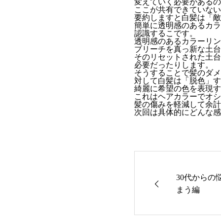
変えていく必要があるの
ここが共有できていない
要約しますと白髪は「敵
簡単に透明感のあるカラ
認識するこです。
透明感のあるカラーリン
ブリーチを真っ新な土台
そのリセットされた土台
必要だったりします。
そうすることで髪のダメ
対して白髪は「脱色」す
綺麗に希望の色を表現す
これはヘアカラーでオシ
髪の傷みを軽減して余計
次回は具体的にどんな感
30代からの
まう編