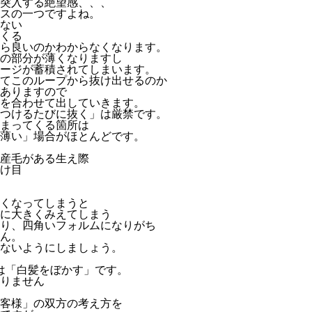
突入する絶望感、、、
スの一つですよね。
ない
くる
ら良いのかわからなくなります。
の部分が薄くなりますし
ージが蓄積されてしまいます。
てこのループから抜け出せるのか
ありますので
を合わせて出していきます。
つけるたびに抜く」は厳禁です。
まってくる箇所は
薄い」場合がほとんどです。
産毛がある生え際
け目
くなってしまうと
に大きくみえてしまう
り、四角いフォルムになりがち
ん。
ないようにしましょう。
は「白髪をぼかす」です。
りません
客様」の双方の考え方を