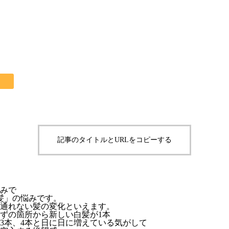
記事のタイトルとURLをコピーする
悩みで
髪」の悩みです。
通れない髪の変化といえます。
ずの箇所から新しい白髪が1本
、3本、4本と日に日に増えている気がして