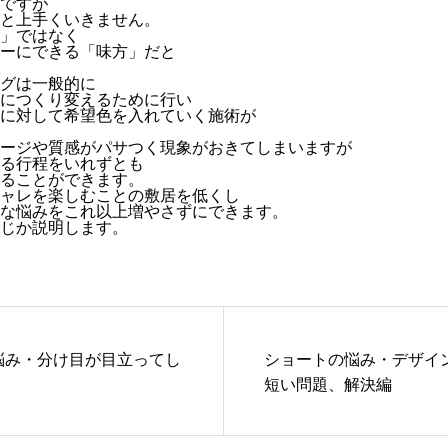
ですが
と上手くいきません。
」ではなく
ーにできる「味方」だと
グは一般的に
につくり変えるために行い
に対して希望色を入れていく施術が
ージや質感がパサつく現象がおきてしまいますが
る行程をいれずとも
ることができます。
ャレを楽しむことの敷居を低くし
な悩みをこれ以上増やさずにできます。
じか説明します。
悩み・分け目が目立ってし
ショートの悩み・デザイ
短い問題、解決編